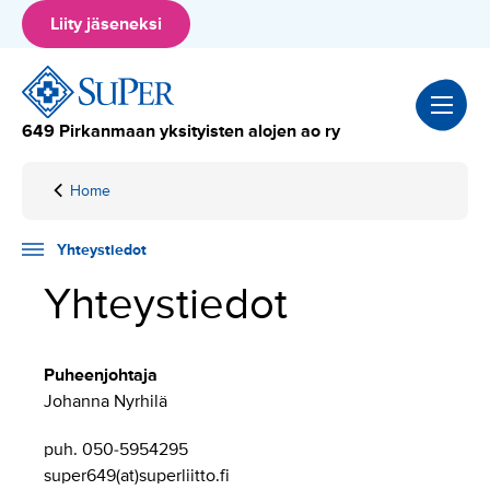
Hyppää
Liity jäseneksi
sisältöön
649 Pirkanmaan yksityisten alojen ao ry
Home
Yhteystiedot
Yhteystiedot
Yhteystiedot
Puheenjohtaja
Johanna Nyrhilä
puh. 050-5954295
super649(at)superliitto.fi